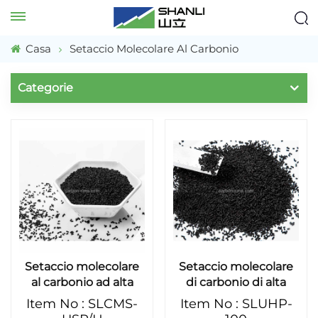
Casa
Setaccio Molecolare Al Carbonio
Categorie
Setaccio molecolare
Setaccio molecolare
al carbonio ad alta
di carbonio di alta
purezza per
qualità (CMS) SHANLI
Item No : SLCMS-
Item No : SLUHP-
generatore di azoto
per adsorbente di