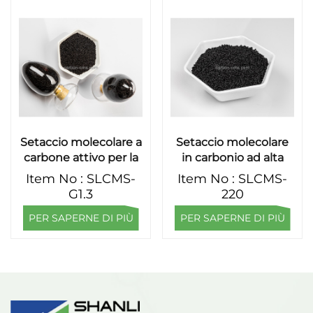
Setaccio molecolare a
Setaccio molecolare
carbone attivo per la
in carbonio ad alta
purificazione
purezza SHANLI
Item No : SLCMS-
Item No : SLCMS-
dell'azoto con
CMS220 CMS240
G1.3
220
tecnologia PSA
CMS260 CMS280 per
PER SAPERNE DI PIÙ
PER SAPERNE DI PIÙ
azoto