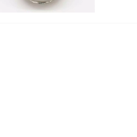
nm;Lo stesso pr
(molecole adsor
un setaccio mol
peso in umidità
molecolari 3A S
di gas di crackin
giacimenti petr
settori come qu
isolanti. Le app
liquidi (ad esem
isolanti ed essi
sono utilizzati
gas e liquidi qua
produzione e pu
imballaggi farm
deperibili; e co
rivestimenti.Se
principalmente 
isoparaffiniche;