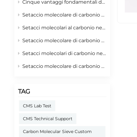
Cinque vantaggi fondamentali del setaccio molecolare di carbonio Shanli: adsorbente affidabile per la generazione di azoto in loco tramite PSA.
Setaccio molecolare di carbonio nell'industria navale: materiale di base per i generatori di azoto PSA a bordo e per la sicurezza dell'inertizzazione delle navi.
Setacci molecolari al carbonio nell'industria mineraria: materiale fondamentale per la sicurezza e la prevenzione incendi nelle miniere sotterranee.
Setaccio molecolare di carbonio nell'industria dei semiconduttori: materiale fondamentale per la fornitura di azoto ad altissima purezza
Setacci molecolari di carbonio nell'industria petrolifera e petrolchimica: il materiale fondamentale per una produzione sicura e il riciclo delle risorse.
Setaccio molecolare di carbonio per la protezione dell'azoto nella saldatura: miglioramento della qualità della saldatura con azoto PSA
TAG
CMS Lab Test
CMS Technical Support
Carbon Molecular Sieve Custom