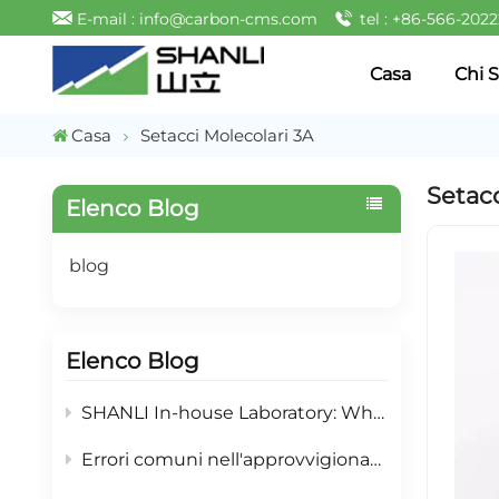
E-mail : info@carbon-cms.com
tel : +86-566-202
Casa
Chi 
Casa
Setacci Molecolari 3A
Setacc
Elenco Blog
blog
Elenco Blog
SHANLI In-house Laboratory: What Testing Services We Offer For PSA Nitrogen Partner
Errori comuni nell'approvvigionamento di CMS e strategie di mitigazione: una guida alla selezione di adsorbenti per la generazione di azoto PSA