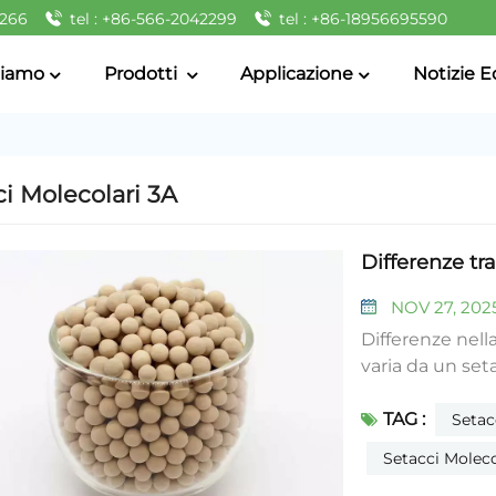
2266
tel : +86-566-2042299
tel : +86-18956695590
Siamo
Prodotti
Applicazione
Notizie E
i Molecolari 3A
Differenze tr
NOV 27, 202
Differenze nell
varia da un set
differenze nelle
TAG :
parole povere:I
Setac
molecole più pi
Setacci Moleco
4A richiedono c