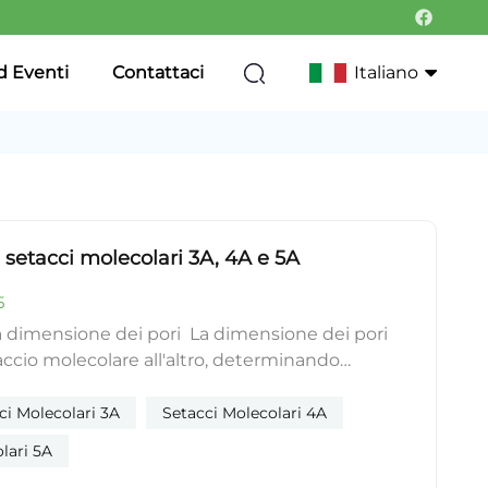
d Eventi
Contattaci
Italiano
English
Français
a setacci molecolari 3A, 4A e 5A
Deutsch
5
Italiano
a dimensione dei pori La dimensione dei pori
Русский
accio molecolare all'altro, determinando
 loro capacità di filtrazione e separazione. In
Português
 setacci molecolari 3A possono adsorbire solo
ci Molecolari 3A
Setacci Molecolari 4A
ccole di 0,3 nanometri (nm);I setacci molecolari
lari 5A
한국어
he le molecole adsorbite siano inferiori a 0,4