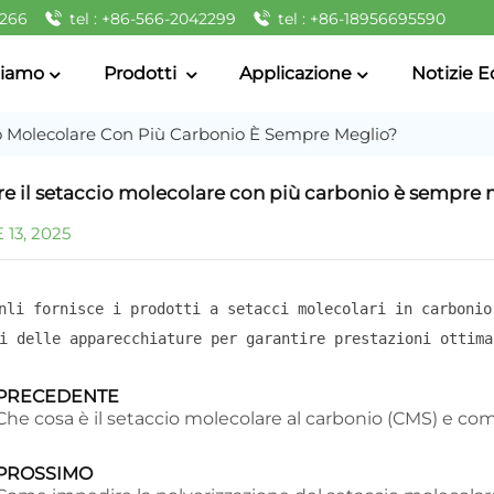
2266
tel : +86-566-2042299
tel : +86-18956695590
Siamo
Prodotti
Applicazione
Notizie E
io Molecolare Con Più Carbonio È Sempre Meglio?
e il setaccio molecolare con più carbonio è sempre
13, 2025
nli fornisce i prodotti a setacci molecolari in carbonio
i delle apparecchiature per garantire prestazioni ottima
PRECEDENTE
Che cosa è il setaccio molecolare al carbonio (CMS) e co
PROSSIMO