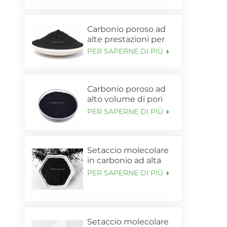
Carbonio poroso ad
alte prestazioni per
anodo silicio-
PER SAPERNE DI PIÙ
carbonio per batterie
al litio (SL-C105)
Carbonio poroso ad
alto volume di pori
per supporto
PER SAPERNE DI PIÙ
anodico Si-C (SL-
C120)
Setaccio molecolare
in carbonio ad alta
purezza 99,9995%
PER SAPERNE DI PIÙ
per l'arricchimento
dell'azoto
Setaccio molecolare