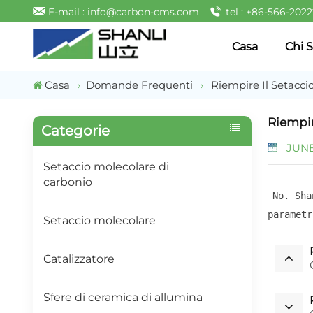
E-mail : info@carbon-cms.com
tel : +86-566-202
Casa
Chi 
Casa
Domande Frequenti
Riempire Il Setacc
Riempir
Categorie
JUNE 
Setaccio molecolare di
carbonio
No. Sha
-
parametr
Setaccio molecolare
Catalizzatore
Sfere di ceramica di allumina