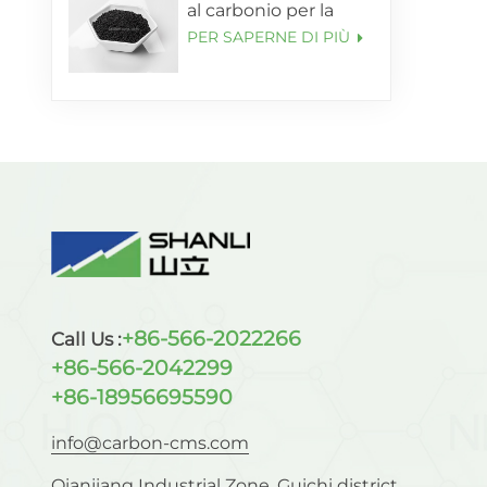
al carbonio per la
purificazione
PER SAPERNE DI PIÙ
dell'ossigeno con
purezza superiore al
99,5%
+86-566-2022266
Call Us :
+86-566-2042299
+86-18956695590
info@carbon-cms.com
Qianjiang Industrial Zone, Guichi district