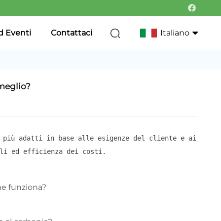
d Eventi
Contattaci
Italiano
English
 meglio?
Français
Deutsch
 più adatti in base alle esigenze del cliente e ai
Italiano
li ed efficienza dei costi.
Русский
Português
me funziona?
한국어