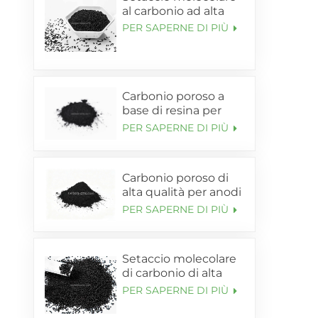
al carbonio ad alta
purezza per
PER SAPERNE DI PIÙ
generatore di azoto
PSA in Cina
Carbonio poroso a
base di resina per
supporto anodico in
PER SAPERNE DI PIÙ
silicio-carbonio (SL-
C85)
Carbonio poroso di
alta qualità per anodi
al silicio-carbonio (SL-
PER SAPERNE DI PIÙ
C95)
Setaccio molecolare
di carbonio di alta
qualità (CMS) SHANLI
PER SAPERNE DI PIÙ
per adsorbente di
azoto PSA