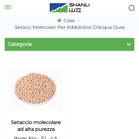
Casa
Setacci Molecolari Per Addolcitori D'acqua Dura
Categorie
Setaccio molecolare
ad alta purezza
SHANLI
Item No : SL-4A