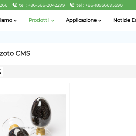
2266
tel : +86-566-2042299
tel : +86-18956695590
Siamo
Prodotti
Applicazione
Notizie E
zoto CMS