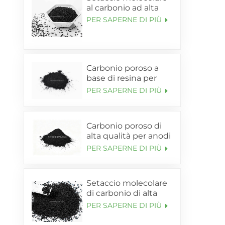
al carbonio ad alta
purezza per
PER SAPERNE DI PIÙ
generatore di azoto
PSA in Cina
Carbonio poroso a
base di resina per
supporto anodico in
PER SAPERNE DI PIÙ
silicio-carbonio (SL-
C85)
Carbonio poroso di
alta qualità per anodi
al silicio-carbonio (SL-
PER SAPERNE DI PIÙ
C95)
Setaccio molecolare
di carbonio di alta
qualità (CMS) SHANLI
PER SAPERNE DI PIÙ
per adsorbente di
azoto PSA