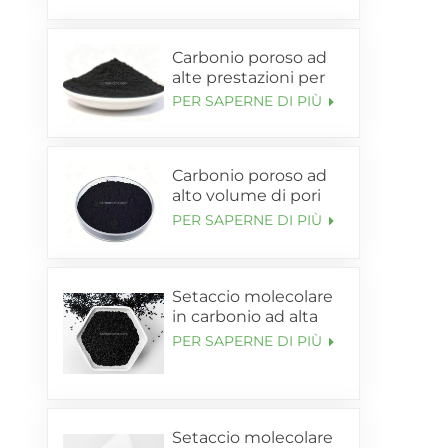
Carbonio poroso ad
alte prestazioni per
anodo silicio-
PER SAPERNE DI PIÙ
carbonio per batterie
al litio (SL-C105)
Carbonio poroso ad
alto volume di pori
per supporto
PER SAPERNE DI PIÙ
anodico Si-C (SL-
C120)
Setaccio molecolare
in carbonio ad alta
purezza 99,9995%
PER SAPERNE DI PIÙ
per l'arricchimento
dell'azoto
Setaccio molecolare