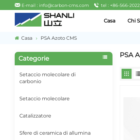
E-mail : info@carbon-cms.com
tel : +86-566-202
Casa
Chi 
Casa
PSA Azoto CMS
PSA A
Categorie
Setaccio molecolare di
carbonio
Setaccio molecolare
Catalizzatore
Sfere di ceramica di allumina