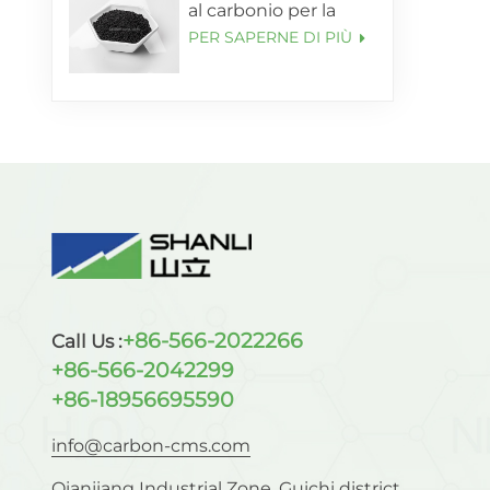
al carbonio per la
purificazione
PER SAPERNE DI PIÙ
dell'ossigeno con
purezza superiore al
99,5%
+86-566-2022266
Call Us :
+86-566-2042299
+86-18956695590
info@carbon-cms.com
Qianjiang Industrial Zone, Guichi district