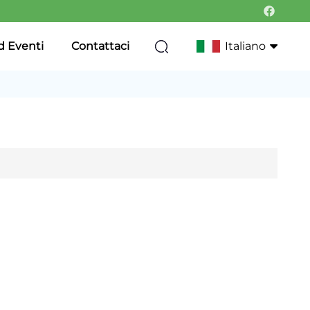
d Eventi
Contattaci
Italiano
English
Français
Deutsch
Italiano
Русский
Português
한국어