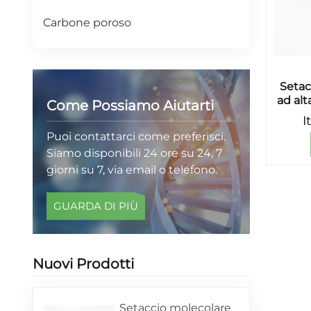
Carbone poroso
Setac
ad alt
Come Possiamo Aiutarti
I
Puoi contattarci come preferisci.
Siamo disponibili 24 ore su 24, 7
giorni su 7, via email o telefono.
GUARDA DI PIÙ
Nuovi Prodotti
Setaccio molecolare