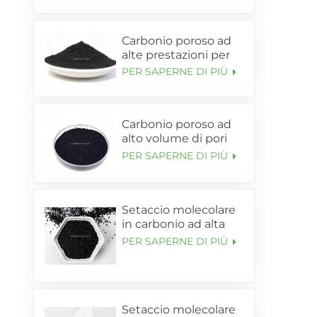
Carbonio poroso ad
alte prestazioni per
anodo silicio-
PER SAPERNE DI PIÙ
carbonio per batterie
al litio (SL-C105)
Carbonio poroso ad
alto volume di pori
per supporto
PER SAPERNE DI PIÙ
anodico Si-C (SL-
C120)
Setaccio molecolare
in carbonio ad alta
purezza 99,9995%
PER SAPERNE DI PIÙ
per l'arricchimento
dell'azoto
Setaccio molecolare