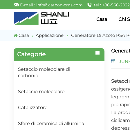
E-mail : info@carbon-cms.com
tel : +86-566-202
Casa
Chi 
Casa
Applicazione
Generatore Di Azoto PSA Pe
Generat
Categorie
JUNE 
Setaccio molecolare di
carbonio
Setacci
ossigeno
Setaccio molecolare
leggerme
più rapi
Catalizzatore
La prod
ciclicam
Sfere di ceramica di allumina
depress