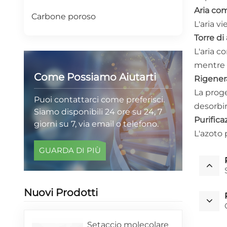
Aria co
Carbone poroso
L'aria v
Torre d
L'aria c
mentre l
Come Possiamo Aiutarti
Rigenera
La proge
Puoi contattarci come preferisci.
desorbir
Siamo disponibili 24 ore su 24, 7
Purifica
giorni su 7, via email o telefono.
L'azoto 
GUARDA DI PIÙ
Nuovi Prodotti
Setaccio molecolare