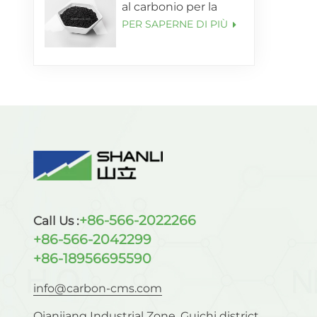
al carbonio per la
purificazione
PER SAPERNE DI PIÙ
dell'ossigeno con
purezza superiore al
99,5%
+86-566-2022266
Call Us :
+86-566-2042299
+86-18956695590
info@carbon-cms.com
Qianjiang Industrial Zone, Guichi district