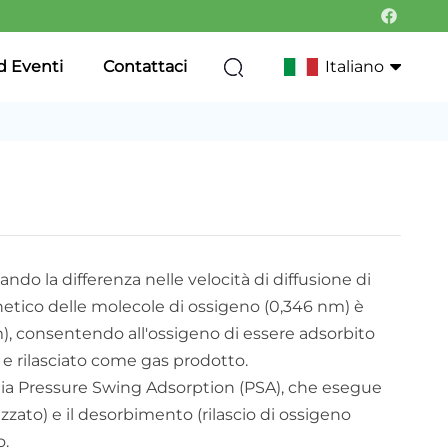
d Eventi
Contattaci
Italiano
English
Français
Deutsch
ando la differenza nelle velocità di diffusione di
Italiano
cinetico delle molecole di ossigeno (0,346 nm) è
Русский
), consentendo all'ossigeno di essere adsorbito
 e rilasciato come gas prodotto.
Português
gia Pressure Swing Adsorption (PSA), che esegue
ato) e il desorbimento (rilascio di ossigeno
한국어
o.