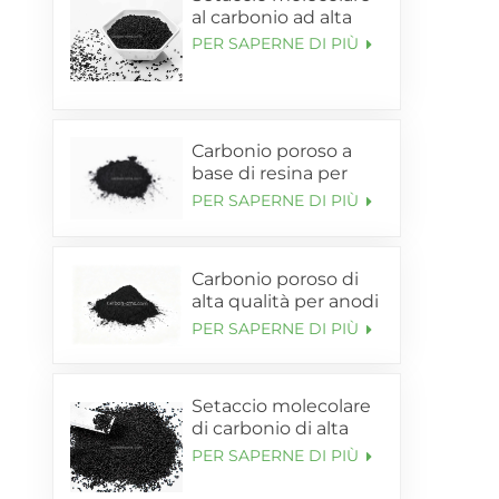
al carbonio ad alta
purezza per
PER SAPERNE DI PIÙ
generatore di azoto
PSA in Cina
Carbonio poroso a
base di resina per
supporto anodico in
PER SAPERNE DI PIÙ
silicio-carbonio (SL-
C85)
Carbonio poroso di
alta qualità per anodi
al silicio-carbonio (SL-
PER SAPERNE DI PIÙ
C95)
Setaccio molecolare
di carbonio di alta
qualità (CMS) SHANLI
PER SAPERNE DI PIÙ
per adsorbente di
azoto PSA