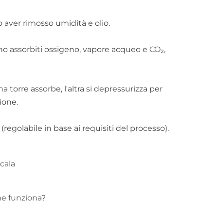
Türkçe
 aver rimosso umidità e olio.
Indonesia
no assorbiti ossigeno, vapore acqueo e CO₂,
بالعربية
 torre assorbe, l'altra si depressurizza per
ione.
golabile in base ai requisiti del processo).
cala
me funziona?