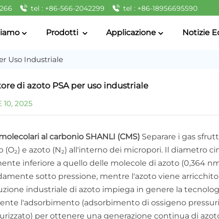
2266
tel : +86-566-2042299
tel : +86-18956695590
Siamo
Prodotti
Applicazione
Notizie E
r Uso Industriale
ore di azoto PSA per uso industriale
10, 2025
 molecolari al carbonio SHANLI (CMS)
Separare i gas sfrutt
 (O₂) e azoto (N₂) all'interno dei micropori. Il diametro 
nte inferiore a quello delle molecole di azoto (0,364 nm
damente sotto pressione, mentre l'azoto viene arricchito
uzione industriale di azoto impiega in genere la tecnolo
ente l'adsorbimento (adsorbimento di ossigeno pressurizz
urizzato) per ottenere una generazione continua di azot