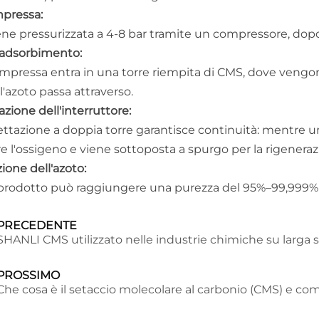
mpressa:
iene pressurizzata a 4-8 bar tramite un compressore, dopo
i adsorbimento:
ompressa entra in una torre riempita di CMS, dove vengo
'azoto passa attraverso.
zione dell'interruttore:
ttazione a doppia torre garantisce continuità: mentre una
e l'ossigeno e viene sottoposta a spurgo per la rigeneraz
zione dell'azoto:
prodotto può raggiungere una purezza del 95%–99,999% (re
PRECEDENTE
SHANLI CMS utilizzato nelle industrie chimiche su larga s
PROSSIMO
Che cosa è il setaccio molecolare al carbonio (CMS) e co